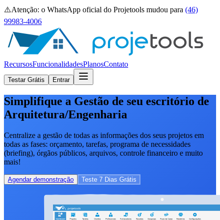
⚠️
Atenção:
o WhatsApp oficial do Projetools mudou para
(46)
99983-4006
Recursos
Funcionalidades
Planos
Contato
Testar Grátis
Entrar
Simplifique a Gestão de seu escritório de
Arquitetura/Engenharia
Centralize
a gestão de todas as informações dos seus projetos em
todas as fases: orçamento, tarefas, programa de necessidades
(briefing), órgãos públicos, arquivos, controle financeiro e muito
mais!
Agendar demonstração
Teste 7 Dias Grátis